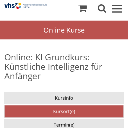
Togg
navig
Online Kurse
Online: KI Grundkurs:
Künstliche Intelligenz für
Anfänger
Kursinfo
Kursort(e)
Termin(e)