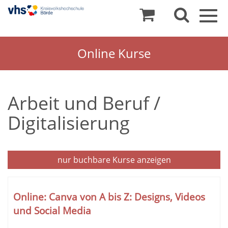
Togg
navig
Online Kurse
Arbeit und Beruf /
Digitalisierung
nur buchbare
Kurse anzeigen
Kursübersicht.
Tabellenüberschriften
Online: Canva von A bis Z: Designs, Videos
können
und Social Media
sortiert
werden.