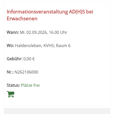
Kursübersicht.
Tabellenüberschriften
Informationsveranstaltung AD(H)S bei
können
Erwachsenen
sortiert
werden.
Wann:
Mi.
02.09.2026, 16.00 Uhr
Wo:
Haldensleben, KVHS; Raum 6
Gebühr:
0,00
€
Nr.:
N262106000
Status:
Plätze frei