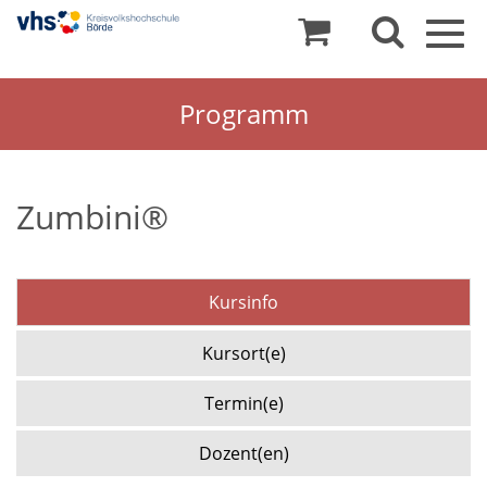
Togg
navig
Programm
Zumbini®
Kursinfo
Kursort(e)
Termin(e)
Dozent(en)