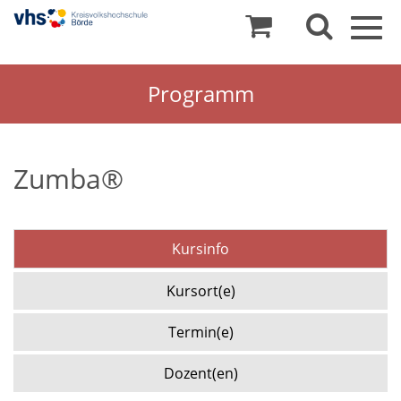
Togg
navig
Programm
Zumba®
Kursinfo
Kursort(e)
Termin(e)
Dozent(en)