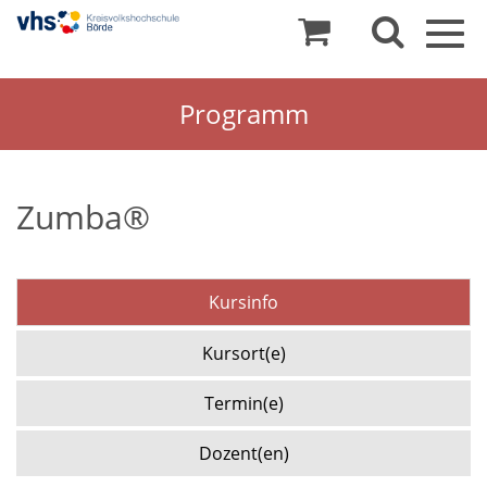
Togg
navig
Programm
Zumba®
Kursinfo
Kursort(e)
Termin(e)
Dozent(en)