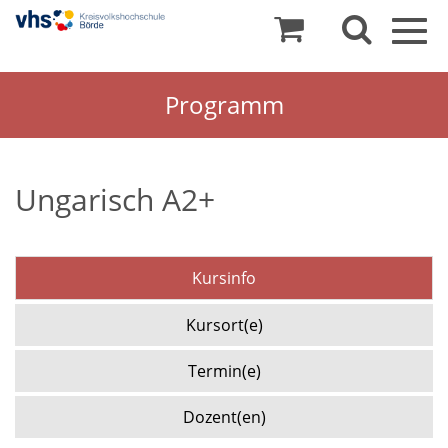
Togg
navig
Programm
Ungarisch A2+
Kursinfo
Kursort(e)
Termin(e)
Dozent(en)