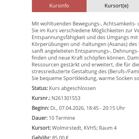
Kursinfo
Kursort(e)
Mit wohltuenden Bewegungs-, Achtsamkeits-
Sie im Kurs verschiedene Möglichkeiten zur V
Entspannungsfähigkeit und des Umgangs mit S
Körperübungen und -haltungen (Asanas) des H
sanft angeleiteten Entspannungs-, Dehnungs
finden und neue Kraft schöpfen können. Da
Ressourcen gestärkt und erweitert, die für d
stressreduzierte Gestaltung des (Berufs-/Fami
Sie bequeme Sportkleidung, warme Socken so
Status:
Kurs abgeschlossen
Kursnr.:
N261301553
Beginn:
Di.
, 07.04.2026, 18:45 - 20:15 Uhr
Dauer:
10 Termine
Kursort:
Wolmirstedt, KVHS; Raum 4
Gebühr:
85,00 €