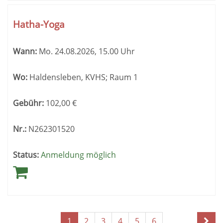
Hatha-Yoga
Wann:
Mo.
24.08.2026, 15.00 Uhr
Wo:
Haldensleben, KVHS; Raum 1
Gebühr:
102,00
€
Nr.:
N262301520
Status:
Anmeldung möglich
Seite
Seiten
1
2
3
4
5
6