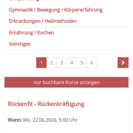
Gymnastik / Bewegung / Körpererfahrung
Erkrankungen / Heilmethoden
Ernährung / Kochen
Sonstiges
Seite
1
2
3
4
5
6
1
von
6
nur buchbare
Kurse anzeigen
Kursübersicht.
Tabellenüberschriften
Rückenfit - Rückenkräftigung
können
sortiert
Wann:
Mo.
22.06.2026, 9.00 Uhr
werden.