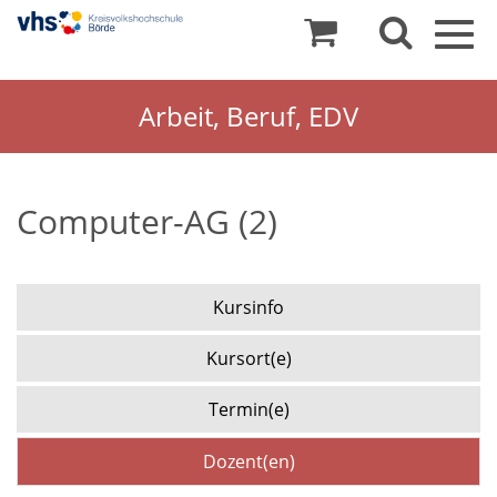
Togg
navig
Arbeit, Beruf, EDV
Computer-AG (2)
Kursinfo
Kursort(e)
Termin(e)
Dozent(en)