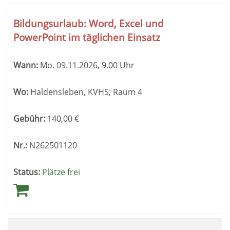
Kursübersicht.
Tabellenüberschriften
Bildungsurlaub: Word, Excel und
können
PowerPoint im täglichen Einsatz
sortiert
werden.
Wann:
Mo.
09.11.2026, 9.00 Uhr
Wo:
Haldensleben, KVHS; Raum 4
Gebühr:
140,00
€
Nr.:
N262501120
Status:
Plätze frei