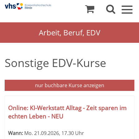
Togg
navig
Arbeit, Beruf, EDV
Sonstige EDV-Kurse
nur buchbare
Kurse anzeigen
Kursübersicht.
Tabellenüberschriften
Online: KI-Werkstatt Alltag - Zeit sparen im
können
echten Leben - NEU
sortiert
werden.
Wann:
Mo.
21.09.2026, 17.30 Uhr