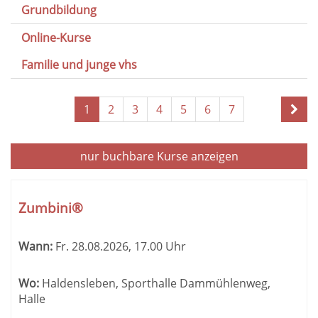
Grundbildung
Online-Kurse
Familie und junge vhs
Seite
1
2
3
4
5
6
7
1
von
10
nur buchbare
Kurse anzeigen
Kursübersicht.
Tabellenüberschriften
Zumbini®
können
sortiert
Wann:
Fr.
28.08.2026, 17.00 Uhr
werden.
Wo:
Haldensleben, Sporthalle Dammühlenweg,
Halle