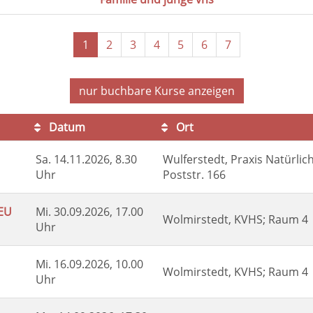
1
2
3
4
5
6
7
nur buchbare
Kurse anzeigen
Datum
Ort
Sa.
14.11.2026, 8.30
Wulferstedt, Praxis Natürlic
Uhr
Poststr. 166
EU
Mi.
30.09.2026, 17.00
Wolmirstedt, KVHS; Raum 4
Uhr
Mi.
16.09.2026, 10.00
Wolmirstedt, KVHS; Raum 4
Uhr