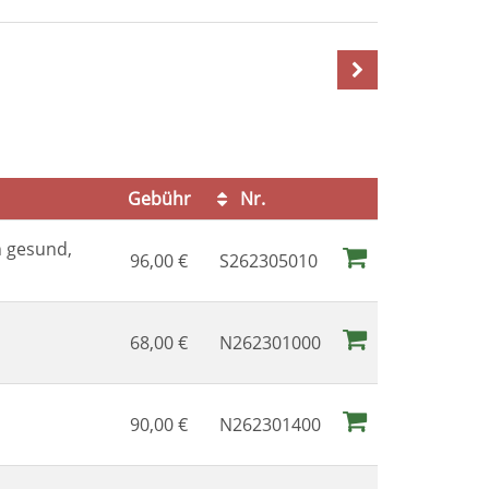
Gebühr
Nr.
Kursstatus
h gesund,
96,00
€
S262305010
68,00
€
N262301000
90,00
€
N262301400