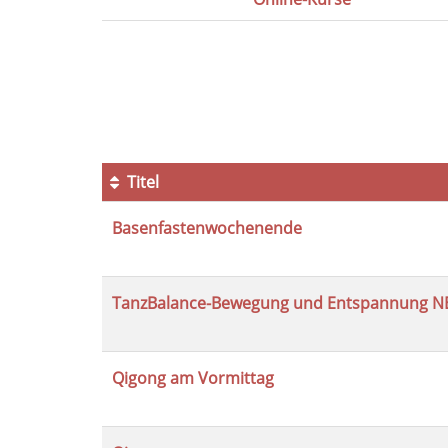
Seite
1
von
10
Titel
Kursübersicht.
Basenfastenwochenende
Tabellenüberschriften
können
sortiert
werden.
TanzBalance-Bewegung und Entspannung N
Qigong am Vormittag