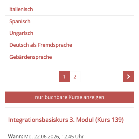
Italienisch
Spanisch
Ungarisch
Deutsch als Fremdsprache
Gebärdensprache
Seite
1
2
1
von
2
nur buchbare
Kurse anzeigen
Kursübersicht.
Tabellenüberschriften
Integrationsbasiskurs 3. Modul (Kurs 139)
können
sortiert
Wann:
Mo.
22.06.2026, 12.45 Uhr
werden.