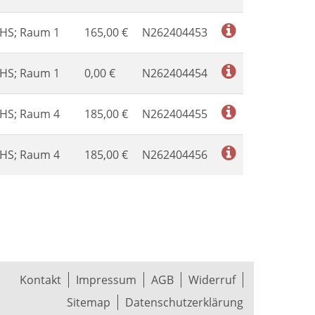
VHS; Raum 1
165,00
€
N262404453
VHS; Raum 1
0,00
€
N262404454
VHS; Raum 4
185,00
€
N262404455
VHS; Raum 4
185,00
€
N262404456
Kontakt
Impressum
AGB
Widerruf
Sitemap
Datenschutzerklärung