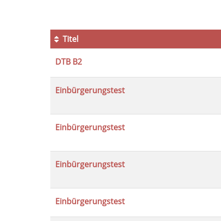
Titel
Kursübersicht.
DTB B2
Tabellenüberschriften
können
sortiert
Einbürgerungstest
werden.
Einbürgerungstest
Einbürgerungstest
Einbürgerungstest