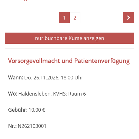
Seite
1
2
1
von
2
nur buchbare
Kurse anzeigen
Kursübersicht.
Tabellenüberschriften
Vorsorgevollmacht und Patientenverfügung
können
sortiert
Wann:
Do.
26.11.2026, 18.00 Uhr
werden.
Wo:
Haldensleben, KVHS; Raum 6
Gebühr:
10,00
€
Nr.:
N262103001