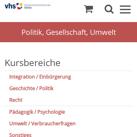
Togg
navig
Politik, Gesellschaft, Umwelt
Gesellschaft
Kursbereiche
/
Integration / Einbürgerung
Politik
Geschichte / Politik
/
Recht
Umwelt
Pädagogik / Psychologie
Umwelt / Verbraucherfragen
Sonstiges