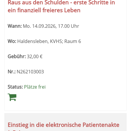
Tabellenüberschriften
Raus aus den Schulden - erste Schritte in
können
ein finanziell freieres Leben
sortiert
werden.
Wann:
Mo.
14.09.2026, 17.00 Uhr
Wo:
Haldensleben, KVHS; Raum 6
Gebühr:
32,00
€
Nr.:
N262103003
Status:
Plätze frei
Einstieg in die elektronische Patientenakte