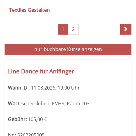
Textiles Gestalten
Seite
1
2
1
von
2
nur buchbare
Kurse anzeigen
Kursübersicht.
Tabellenüberschriften
Line Dance für Anfänger
können
sortiert
Wann:
Di.
11.08.2026, 19.00 Uhr
werden.
Wo:
Oschersleben, KVHS, Raum 103
Gebühr:
105,00
€
Nr.:
S262205005