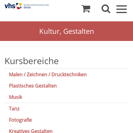
Togg
navig
Kultur, Gestalten
Kultur
Kursbereiche
/
Malen / Zeichnen / Drucktechniken
Kreatives
Plastisches Gestalten
Musik
Tanz
Fotografie
Kreatives Gestalten