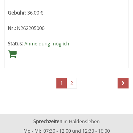
Gebühr:
36,00
€
Nr.:
N262205000
Status:
Anmeldung möglich
Seite
Seiten
1
2
1
blättern
von
2
Sprechzeiten
in Haldensleben
Mo - Mi: 07:30 - 12:00 und 12:30 - 16:00