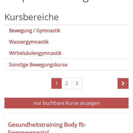
Kursbereiche
Bewegung / Gymnastik
Wassergymnastik
Wirbelsäulengymnastik
Sonstige Bewegungskurse
Seite
1
2
3
1
von
3
nur buchbare
Kurse anzeigen
Kursübersicht.
Tabellenüberschriften
Gesundheitstraining Body fit-
können
Sommerspezial