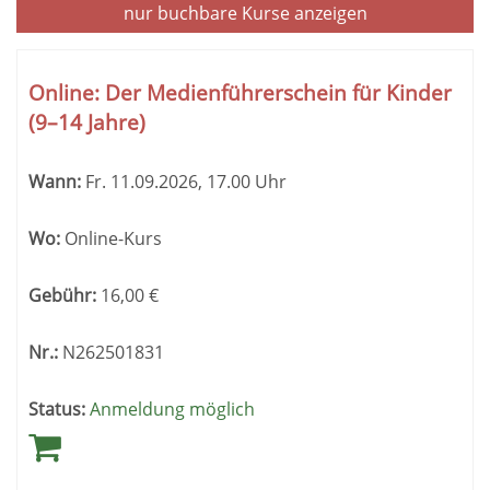
nur buchbare
Kurse anzeigen
Kursübersicht.
Tabellenüberschriften
Online: Der Medienführerschein für Kinder
können
(9–14 Jahre)
sortiert
werden.
Wann:
Fr.
11.09.2026, 17.00 Uhr
Wo:
Online-Kurs
Gebühr:
16,00
€
Nr.:
N262501831
Status:
Anmeldung möglich