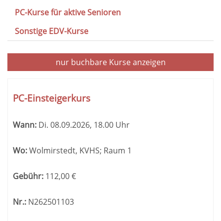
PC-Kurse für aktive Senioren
Sonstige EDV-Kurse
nur buchbare
Kurse anzeigen
Kursübersicht.
Tabellenüberschriften
PC-Einsteigerkurs
können
sortiert
Wann:
Di.
08.09.2026, 18.00 Uhr
werden.
Wo:
Wolmirstedt, KVHS; Raum 1
Gebühr:
112,00
€
Nr.:
N262501103